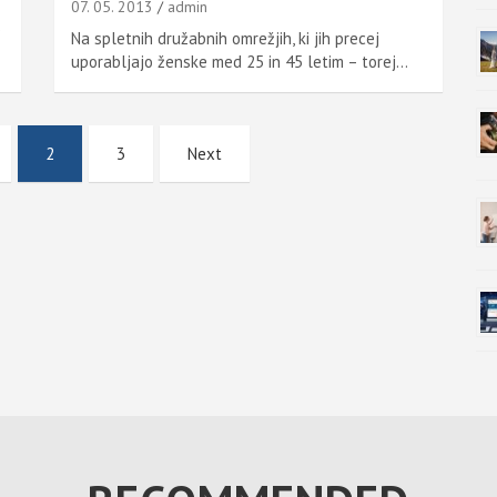
07. 05. 2013
admin
Na spletnih družabnih omrežjih, ki jih precej
uporabljajo ženske med 25 in 45 letim – torej…
2
3
Next