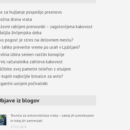
je za hujšanje pospešijo presnovo
iročna drsna vrata
slovni rabljeni prenosniki – zagotovljena kakovost
daljša življenjska doba
ko pogost je stres na delovnem mestu?
e lahko preverite vreme po urah v Ljubljani?
avilna izbira semen rastlin konoplje
rvis računalnika zahteva kakovost
ščitimo svoj pametni telefon z etuijem
 kupiti najboljše brisalce za avto?
gantni usnjeni počivalniki
Objave iz blogov
Tesnila za avtomobilska vrata – zakaj jih potrebujete
in kdaj jih zamenjati
17. 04. 2026