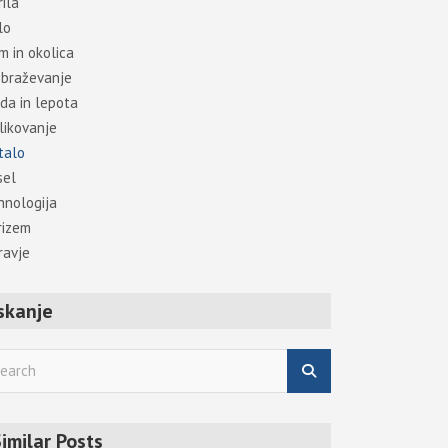
ila
lo
m in okolica
obraževanje
da in lepota
likovanje
talo
sel
hnologija
rizem
ravje
skanje
imilar Posts