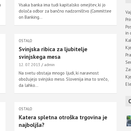
n
Vsaka banka ima tudi kapitalsko omejitev, ki jo
h
določa odbor za bančno nadzorništvo (Committee
Va
on Banking…
Pr
Po
in 
Ka
OSTALO
Kj
Svinjska ribica za ljubitelje
Pr
svinjskega mesa
Se
12. 07. 2013
admin
Za
Na svetu obstaja mnogo ljudi, ki naravnost
Kje
obožujejo svinjsko meso. Slovenija ima to srečo,
Ele
da lahko…
OSTALO
Katera spletna otroška trgovina je
najboljša?