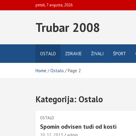
Skip
petek, 7 avgusta, 2026
to
content
Trubar 2008
OSTALO
ZDRAVJE
ŽIVALI
ŠPORT
Home
Ostalo
Page 2
Kategorija:
Ostalo
OSTALO
Spomin odvisen tudi od kosti
10. 12. 2013
admin