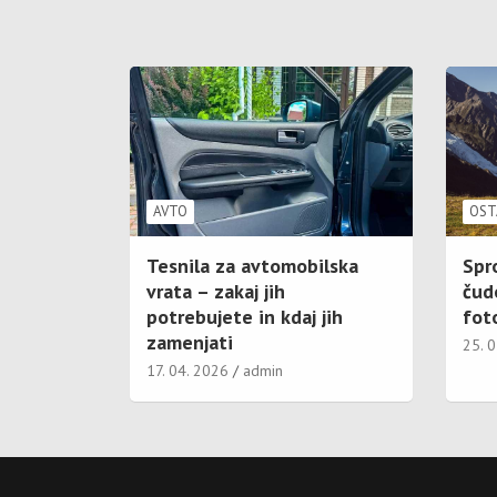
AVTO
OST
Tesnila za avtomobilska
Spr
vrata – zakaj jih
čud
potrebujete in kdaj jih
foto
zamenjati
25. 
17. 04. 2026
admin