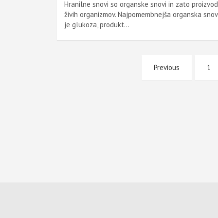
Hranilne snovi so organske snovi in zato proizvod
živih organizmov. Naj­pomembnejša organska snov
je glukoza, produkt…
Številčenje
Previous
1
prispevkov