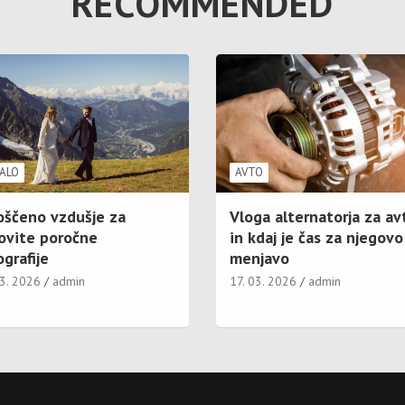
RECOMMENDED
ALO
AVTO
oščeno vzdušje za
Vloga alternatorja za av
ovite poročne
in kdaj je čas za njegovo
grafije
menjavo
03. 2026
admin
17. 03. 2026
admin