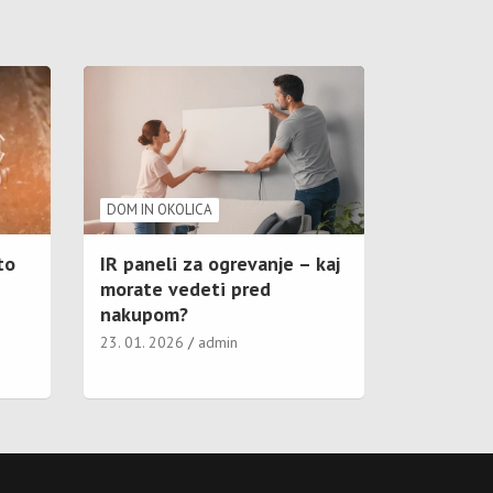
DOM IN OKOLICA
to
IR paneli za ogrevanje – kaj
morate vedeti pred
nakupom?
23. 01. 2026
admin