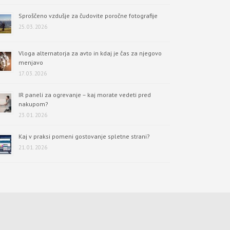
Sproščeno vzdušje za čudovite poročne fotografije
25. 03. 2026
Vloga alternatorja za avto in kdaj je čas za njegovo
menjavo
17. 03. 2026
IR paneli za ogrevanje – kaj morate vedeti pred
nakupom?
23. 01. 2026
Kaj v praksi pomeni gostovanje spletne strani?
21. 01. 2026