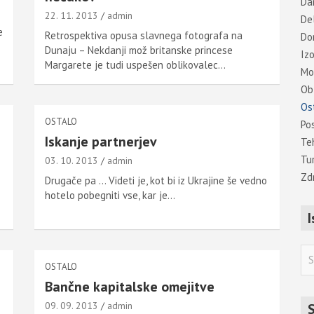
Dar
22. 11. 2013
admin
De
e
Retrospektiva opusa slavnega fotografa na
Do
Dunaju – Nekdanji mož britanske princese
Iz
Margarete je tudi uspešen oblikovalec…
Mo
Ob
Os
OSTALO
Po
Iskanje partnerjev
Te
Tu
03. 10. 2013
admin
Zd
Drugače pa … Videti je, kot bi iz Ukrajine še vedno
hotelo pobegniti vse, kar je…
I
S
e
OSTALO
a
Bančne kapitalske omejitve
r
09. 09. 2013
admin
S
c