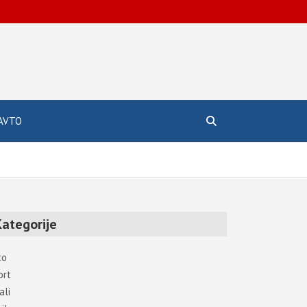
AVTO
Kategorije
to
ort
ali