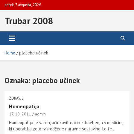
Skip
petek, 7 avgusta, 2026
to
content
Trubar 2008
Home
placebo učinek
Oznaka:
placebo učinek
ZDRAVJE
Homeopatija
17. 10. 2011
admin
Homeopatija je varen, učinkovit način zdravljenja v medicini,
ki uporablja zelo razredčene naravne sestavine. Le te…