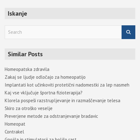
Iskanje
S
e
a
r
Similar Posts
c
h
Homeopatska zdravila
Zakaj se ljudje odločajo za homeopatijo
Implantati kot učinkoviti protetični nadomestki za lep nasmeh
Kaj vse vključuje športna fizioterapija?
Klorela pospeši razstrupljevanje in razmaščevanje telesa
Skiro za otroško veselje
Preverjene metode za odstranjevanje bradavic
Homeopat
Contrakel
Gnojila in stimulatorji za boljšo rast