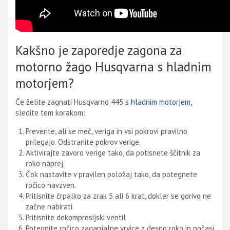
Kakšno je zaporedje zagona za
motorno žago Husqvarna s hladnim
motorjem?
Če želite zagnati Husqvarno 445
s hladnim motorjem
,
sledite tem korakom:
Preverite, ali se meč, veriga in vsi pokrovi pravilno
prilegajo. Odstranite pokrov verige.
Aktivirajte zavoro verige tako, da potisnete ščitnik za
roko naprej.
Čok nastavite v pravilen položaj tako, da potegnete
ročico navzven.
Pritisnite črpalko za zrak 5 ali 6 krat, dokler se gorivo ne
začne nabirati.
Pritisnite dekompresijski ventil
Potegnite ročico zaganjalne vrvice z desno roko in počasi