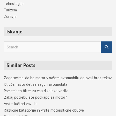
Tehnologija
Turizem
Zdravje
Iskanje
S
e
a
r
Similar Posts
c
h
Zagotovimo, da bo motor v našem avtomobilu deloval brez težav
Ključen avto del za zagon avtomobila
Pomemben filter za vsa dizelska vozila
Zakaj potrebujete podkapo za motor?
Vrste luči pri vozilih
Različne kategorije in vrste motoristične obutve