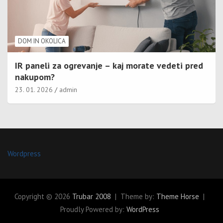
DOM IN OKOLICA
IR paneli za ogrevanje – kaj morate vedeti pred
nakupom?
23. 01. 2026
admin
Wordpress
Copyright © 2026
Trubar 2008
Theme by:
Theme Horse
Proudly Powered by:
WordPress