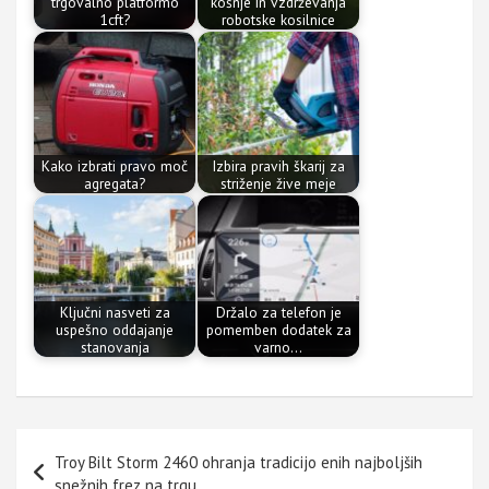
trgovalno platformo
košnje in vzdrževanja
1cft?
robotske kosilnice
Kako izbrati pravo moč
Izbira pravih škarij za
agregata?
striženje žive meje
Ključni nasveti za
Držalo za telefon je
uspešno oddajanje
pomemben dodatek za
stanovanja
varno…
Navigacija
Troy Bilt Storm 2460 ohranja tradicijo enih najboljših
prispevka
snežnih frez na trgu