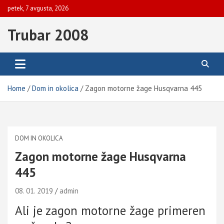
Skip
petek, 7 avgusta, 2026
to
content
Trubar 2008
Home
Dom in okolica
Zagon motorne žage Husqvarna 445
DOM IN OKOLICA
Zagon motorne žage Husqvarna
445
08. 01. 2019
admin
Ali je zagon motorne žage primeren