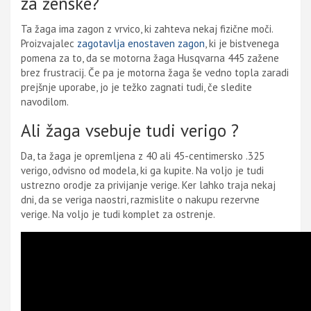
za ženske?
Ta žaga ima zagon z vrvico, ki zahteva nekaj fizične moči.
Proizvajalec
zagotavlja enostaven zagon
, ki je bistvenega
pomena za to, da se motorna žaga Husqvarna 445 zažene
brez frustracij. Če pa je motorna žaga še vedno topla zaradi
prejšnje uporabe, jo je težko zagnati tudi, če sledite
navodilom.
Ali žaga vsebuje tudi verigo ?
Da, ta žaga je opremljena z 40 ali 45-centimersko .325
verigo, odvisno od modela, ki ga kupite. Na voljo je tudi
ustrezno orodje za privijanje verige. Ker lahko traja nekaj
dni, da se veriga naostri, razmislite o nakupu rezervne
verige. Na voljo je tudi komplet za ostrenje.