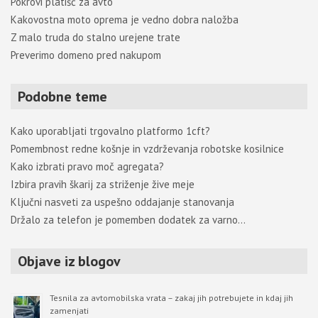
Pokrovi platišč za avto
Kakovostna moto oprema je vedno dobra naložba
Z malo truda do stalno urejene trate
Preverimo domeno pred nakupom
Podobne teme
Kako uporabljati trgovalno platformo 1cft?
Pomembnost redne košnje in vzdrževanja robotske kosilnice
Kako izbrati pravo moč agregata?
Izbira pravih škarij za striženje žive meje
Ključni nasveti za uspešno oddajanje stanovanja
Držalo za telefon je pomemben dodatek za varno…
Objave iz blogov
Tesnila za avtomobilska vrata – zakaj jih potrebujete in kdaj jih
zamenjati