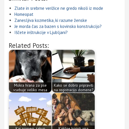
Zlate in srebrne verižice ne gredo nikoli iz mode
Homeopat
Zanesljiva kozmetika, ki razume ženske
Je morda čas za bazen s kovinsko konstrukcijo?
Iščete inštrukcije v Ljubljani?
Related Posts:
Mokra hrana za pse
Kako se dobro pripraviti
vsebuje veliko mesa
na registracijo domene?
Kaj pomeni zakup
Kakšne koristi ima