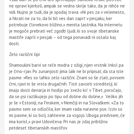
ne opravi kjerkoli, ampak se vedno skrije tako, da je nihče ne
vidi. Nujno je tudi, da je spodaj trava. »Ni pes za v velemesto,
a hkrati ne za to, da bi bil ves dan zaprt v pesjaku, ker
potrebuje človekovo bližino,« menita lastnika. Na internetu
je mogoče prebrati več zgodb ljudi, ki so svoje tibetanske
mastife zaprli v pesjak – od tega ponavadi ni ostalo kaj
dosti.
Zelo različni tipi
Shamoukini barvi se reče modra z ožigi, njen vrstnik Inksl pa
je črno-rjav. Po zunanjosti jima laik ne bi pripisal, da sta iste
pasme. »Res so lahko zelo različni. Znani so še zlati, povsem
črni, rjavi in še vrsta drugačnih. Tisti zavzeti vzreditelji, ki
imajo dosti denarja in hodijo po ‘svežo kri’ v Tibet, poročajo,
da se psi razlikujejo po tipu od doline do doline,« Veliko jih
je še v Estoniji, na Finskem, v Nemčiji in na Slovaškem. »Za to
pasmo sem se odločila, ker imam rada naravne pse. Izziv so
mi pasme, ki so bolj zahtevne za vzgojo. Uboga predvsem, če
ima korist,« pravi Udovičeva. Pri nas je zdaj približno
petdeset tibetanskih mastifov.