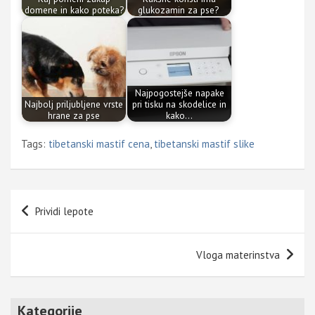
domene in kako poteka?
glukozamin za pse?
Najpogostejše napake
Najbolj priljubljene vrste
pri tisku na skodelice in
hrane za pse
kako…
Tags:
tibetanski mastif cena
,
tibetanski mastif slike
Navigacija
Prividi lepote
prispevka
Vloga materinstva
Kategorije