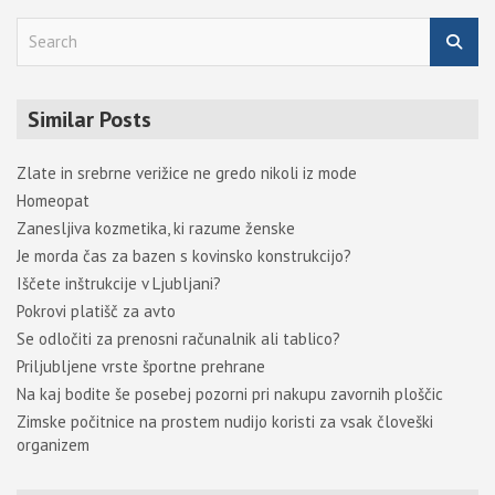
S
e
a
r
Similar Posts
c
h
Zlate in srebrne verižice ne gredo nikoli iz mode
Homeopat
Zanesljiva kozmetika, ki razume ženske
Je morda čas za bazen s kovinsko konstrukcijo?
Iščete inštrukcije v Ljubljani?
Pokrovi platišč za avto
Se odločiti za prenosni računalnik ali tablico?
Priljubljene vrste športne prehrane
Na kaj bodite še posebej pozorni pri nakupu zavornih ploščic
Zimske počitnice na prostem nudijo koristi za vsak človeški
organizem