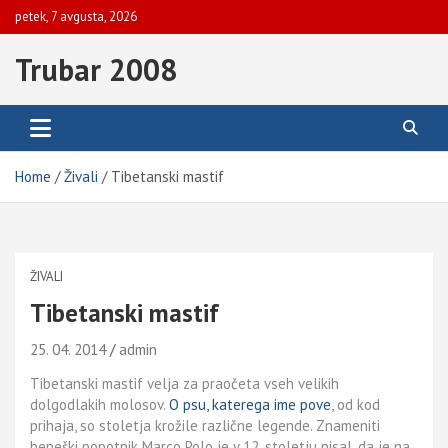
Skip
petek, 7 avgusta, 2026
to
content
Trubar 2008
Home
Živali
Tibetanski mastif
ŽIVALI
Tibetanski mastif
25. 04. 2014
admin
Tibetanski mastif velja za praočeta vseh velikih
dolgodlakih molosov.
O psu, katerega ime pove
, od kod
prihaja, so stoletja krožile različne legende. Znameniti
beneški popotnik Marco Polo je v 12. stoletju pisal, da je na