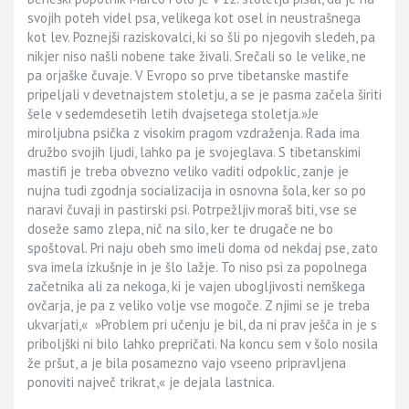
svojih poteh videl psa, velikega kot osel in neustrašnega
kot lev. Poznejši raziskovalci, ki so šli po njegovih sledeh, pa
nikjer niso našli nobene take živali. Srečali so le velike, ne
pa orjaške čuvaje. V Evropo so prve tibetanske mastife
pripeljali v devetnajstem stoletju, a se je pasma začela širiti
šele v sedemdesetih letih dvajsetega stoletja.»Je
miroljubna psička z visokim pragom vzdraženja. Rada ima
družbo svojih ljudi, lahko pa je svojeglava. S tibetanskimi
mastifi je treba obvezno veliko vaditi odpoklic, zanje je
nujna tudi zgodnja socializacija in osnovna šola, ker so po
naravi čuvaji in pastirski psi. Potrpežljiv moraš biti, vse se
doseže samo zlepa, nič na silo, ker te drugače ne bo
spoštoval. Pri naju obeh smo imeli doma od nekdaj pse, zato
sva imela izkušnje in je šlo lažje. To niso psi za popolnega
začetnika ali za nekoga, ki je vajen ubogljivosti nemškega
ovčarja, je pa z veliko volje vse mogoče. Z njimi se je treba
ukvarjati,« »Problem pri učenju je bil, da ni prav ješča in je s
priboljški ni bilo lahko prepričati. Na koncu sem v šolo nosila
že pršut, a je bila posamezno vajo vseeno pripravljena
ponoviti največ trikrat,« je dejala lastnica.