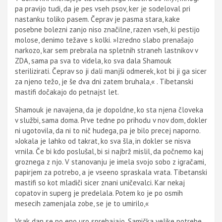
pa pravijo tudi, da je pes vseh psov, ker je sodeloval pri
nastanku toliko pasem. Čeprav je pasma stara, kake
posebne bolezni zanjo niso značilne, razen vseh, ki pestijo
molose, denimo težave s kolki. »Izredno slabo prenašajo
narkozo, kar sem prebrala na spletnih straneh lastnikov v
ZDA, sama pa sva to videla, ko sva dala Shamouk
sterilizirati. Čeprav so ji dali manjši odmerek, kot bi ji ga sicer
za njeno težo, je še dva dni zatem bruhala,« . Tibetanski
mastifi dočakajo do petnajst let.
Shamouk je navajena, da je dopoldne, ko sta njena človeka
v službi, sama doma. Prve tedne po prihodu v nov dom, dokler
ni ugotovila, da ni to nič hudega, pa je bilo precej naporno.
»Jokala je lahko od takrat, ko sva šla, in dokler se nisva
vrnila. Če bi kdo poslušal, bi si najbrž mislil, da počnemo kaj
groznega z njo. V stanovanju je imela svojo sobo z igračami,
papirjem za potrebo, a je vseeno spraskala vrata. Tibetanski
mastifi so kot mladiči sicer znani uničevalci. Kar nekaj
copatov in superg je predelala. Potem ko je po osmih
mesecih zamenjala zobe, se je to umirilo,«
Vsak dan se po eno uro sprehajajo. Samička velike potrebe