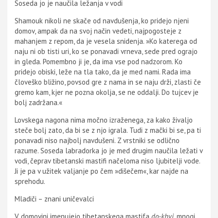
Soseda jo je naučila ležanja v vodi
Shamouk nikoli ne skače od navdušenja, ko pridejo njeni
domov, ampak da na svoj način vedeti, najpogosteje z
mahanjem z repom, da je vesela snidenja. »Ko katerega od
naju ni ob tisti uri, ko se ponavadi vrneva, sede pred ograjo
in gleda. Pomembno ji je, da ima vse pod nadzorom. Ko
pridejo obiski, leže na tla tako, da je med nami. Rada ima
človeško bližino, povsod gre z nama in se naju drži, zlasti če
gremo kam, kjer ne pozna okolja, se ne oddalji. Do tujcev je
bolj zadržana.«
Lovskega nagona nima močno izraženega, za kako živaljo
steče bolj zato, da bi se z njo igrala. Tudi z mački bi se, pa ti
ponavadi niso najbolj navdušeni. Z vrstniki se odlično
razume. Soseda labradorka jo je med drugim naučila ležati v
vodi, čeprav tibetanski mastifi načeloma niso ljubitelji vode.
Ji je pa v užitek valjanje po čem »dišečem«, kar najde na
sprehodu.
Mladiči – znani uničevalci
V domovini imenujejo tibetanskega mastifa
do-khyi
, mnogi