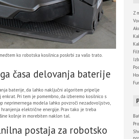
h
Z 
Vo
Ak
Ka
Ka
Fi
, medtem ko robotska kosilnica poskrbi za vašo trato.
Izb
Pod
a časa delovanja baterije
Ho
Fu
nja baterije, da lahko naključni algoritem pripelje
j enkrat. Pri tem je pomembno, da izberemo kosilnico s
kup neprimernega modela lahko povzroči nezadovoljstvo,
hranjenja električne energije. Prav tako je treba
šine košnje in morebiten naklon tal.
Bat
Pr
nilna postaja za robotsko
Sh
po