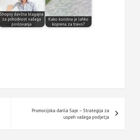
Shopsy davčna blagajna
za prihodnost vašega
Kako koristna je lahko
poslovanja
koprena za travo?
Promocijska darila Saje – Strategija za
uspeh vašega podjetja