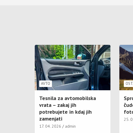
AVTO
OST
Tesnila za avtomobilska
Spr
vrata – zakaj jih
čud
potrebujete in kdaj jih
foto
zamenjati
25. 
17. 04. 2026
admin