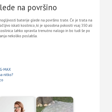
glede na površino
 zmogljivosti baterije glede na površino trate. Če je trata na
čljivo iskati kosilnico, ki je sposobna pokositi vsaj 350 ali
kosilnica lahko opravila trenutno nalogo in bo tudi še po
aranja nekoliko poslabša.
2 G-MAX
na nitko?
co