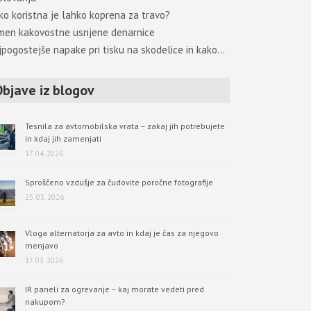
ko koristna je lahko koprena za travo?
men kakovostne usnjene denarnice
jpogostejše napake pri tisku na skodelice in kako…
Objave iz blogov
Tesnila za avtomobilska vrata – zakaj jih potrebujete
in kdaj jih zamenjati
17. 04. 2026
Sproščeno vzdušje za čudovite poročne fotografije
25. 03. 2026
Vloga alternatorja za avto in kdaj je čas za njegovo
menjavo
17. 03. 2026
IR paneli za ogrevanje – kaj morate vedeti pred
nakupom?