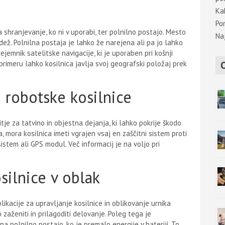
Ka
Po
shranjevanje, ko ni v uporabi, ter polnilno postajo. Mesto
Na
 dež. Polnilna postaja je lahko že narejena ali pa jo lahko
ejemnik satelitske navigacije, ki je uporaben pri košnji
 primeru lahko kosilnica javlja svoj geografski položaj prek
i robotske kosilnice
tje za tatvino in objestna dejanja, ki lahko pokrije škodo
a, mora kosilnica imeti vgrajen vsaj en zaščitni sistem proti
sistem ali GPS modul. Več informacij je na voljo pri
silnice v oblak
kacije za upravljanje kosilnice in oblikovanje urnika
zaženiti in prilagoditi delovanje. Poleg tega je
 polnilno postajo, ko je premalo energije v bateriji. To