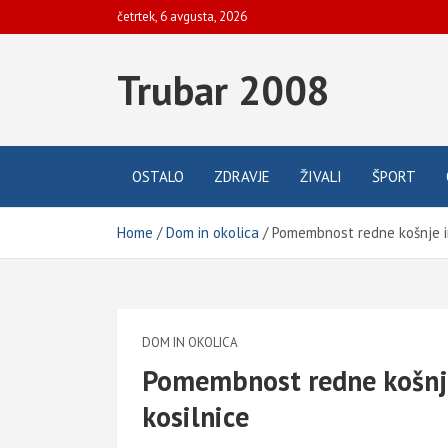
Skip
četrtek, 6 avgusta, 2026
to
content
Trubar 2008
OSTALO
ZDRAVJE
ŽIVALI
ŠPORT
Home
Dom in okolica
Pomembnost redne košnje in
DOM IN OKOLICA
Pomembnost redne košnje
kosilnice