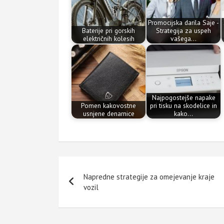
Promocijska darila Saje -
Baterije pri gorskih
Strategija za uspeh
električnih kolesih
vašega…
Najpogostejše napake
Pomen kakovostne
pri tisku na skodelice in
usnjene denarnice
kako…
Navigacija
Napredne strategije za omejevanje kraje
prispevka
vozil