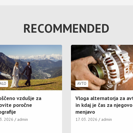
RECOMMENDED
ALO
AVTO
oščeno vzdušje za
Vloga alternatorja za av
ovite poročne
in kdaj je čas za njegovo
grafije
menjavo
03. 2026
admin
17. 03. 2026
admin