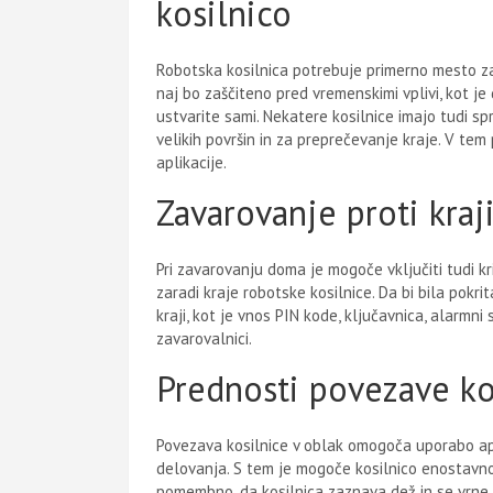
kosilnico
Robotska kosilnica potrebuje primerno mesto za 
naj bo zaščiteno pred vremenskimi vplivi, kot je
ustvarite sami. Nekatere kosilnice imajo tudi spr
velikih površin in za preprečevanje kraje. V tem
aplikacije.
Zavarovanje proti kraj
Pri zavarovanju doma je mogoče vključiti tudi kri
zaradi kraje robotske kosilnice. Da bi bila pokrit
kraji, kot je vnos PIN kode, ključavnica, alarmni 
zavarovalnici.
Prednosti povezave ko
Povezava kosilnice v oblak omogoča uporabo apli
delovanja. S tem je mogoče kosilnico enostavno 
pomembno, da kosilnica zaznava dež in se vrne na