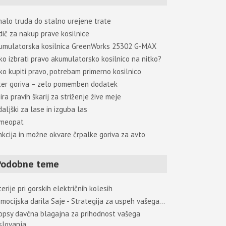
malo truda do stalno urejene trate
dič za nakup prave kosilnice
umulatorska kosilnica GreenWorks 25302 G-MAX
ko izbrati pravo akumulatorsko kosilnico na nitko?
ko kupiti pravo, potrebam primerno kosilnico
lter goriva – zelo pomemben dodatek
ira pravih škarij za striženje žive meje
aljški za lase in izguba las
meopat
nkcija in možne okvare črpalke goriva za avto
Podobne teme
erije pri gorskih električnih kolesih
omocijska darila Saje - Strategija za uspeh vašega…
opsy davčna blagajna za prihodnost vašega
slovanja