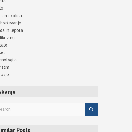
ila
lo
m in okolica
obraževanje
da in lepota
likovanje
talo
sel
hnologija
rizem
ravje
skanje
imilar Posts