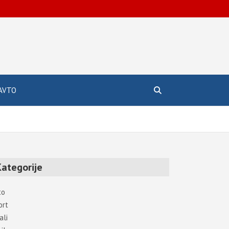
AVTO
Kategorije
to
ort
ali