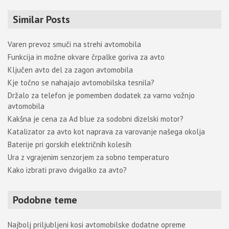
r
Similar Posts
c
h
Varen prevoz smuči na strehi avtomobila
Funkcija in možne okvare črpalke goriva za avto
Ključen avto del za zagon avtomobila
Kje točno se nahajajo avtomobilska tesnila?
Držalo za telefon je pomemben dodatek za varno vožnjo
avtomobila
Kakšna je cena za Ad blue za sodobni dizelski motor?
Katalizator za avto kot naprava za varovanje našega okolja
Baterije pri gorskih električnih kolesih
Ura z vgrajenim senzorjem za sobno temperaturo
Kako izbrati pravo dvigalko za avto?
Podobne teme
Najbolj priljubljeni kosi avtomobilske dodatne opreme