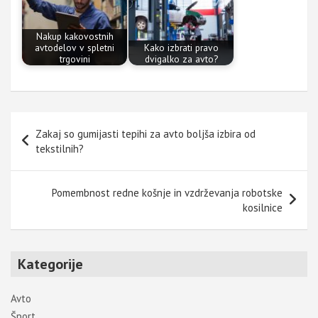
Nakup kakovostnih
avtodelov v spletni
Kako izbrati pravo
trgovini
dvigalko za avto?
Navigacija
Zakaj so gumijasti tepihi za avto boljša izbira od
prispevka
tekstilnih?
Pomembnost redne košnje in vzdrževanja robotske
kosilnice
Kategorije
Avto
Šport