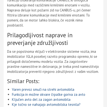
funkcijo blokiranja komunikacije CANBUS, ki omogoča
komunikacijo med različnimi krmilnimi enotami v vozilu.
Naprava deluje kot požarni zid na CANBUS-u, pri čemer
filtrira izbrane komunikacije med krmilnimi enotami. To
pomeni, da se motor lahko blokira, če voznik nima
pooblastil.
Prilagodljivost naprave in
preverjanje združljivosti
Da se popolnoma vključi v elektronske sisteme vozila, ima
imobilizator IGLA posebej razvito programsko opremo, ki se
prilagodi določenemu modelu vozila. Za zagotovitev
pravilne namestitve in delovanja, je treba pred namestitvijo
imobilizatorja preveriti njegovo združljivost z vašim vozilom.
Similar Posts:
Varen prevoz smuči na strehi avtomobila
Funkcija in možne okvare črpalke goriva za avto
Ključen avto del za zagon avtomobila
Kje točno se nahajajo avtomobilska tesnila?