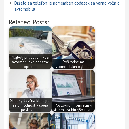
Držalo za telefon je pomemben dodatek za varno vožnjo
avtomobila
Related Posts:
Najbolj priljubljeni kosi
avtomobilske dodatne
Poškodbe na
opreme
avtomobilskih ogledalih
Shopsy davčna blagajna
za prihodnost vašega
Poslovno informacijski
poslovanja
sistemi za hitrejšo rast…