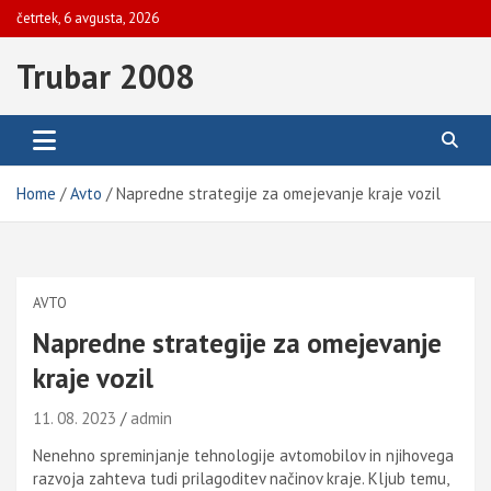
Skip
četrtek, 6 avgusta, 2026
to
content
Trubar 2008
Home
Avto
Napredne strategije za omejevanje kraje vozil
AVTO
Napredne strategije za omejevanje
kraje vozil
11. 08. 2023
admin
Nenehno spreminjanje tehnologije avtomobilov in njihovega
razvoja zahteva tudi prilagoditev načinov kraje. Kljub temu,