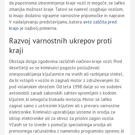
da popolnoma izkoreninjenje kraje vozil ni mogoče, se lahko
zmanjša možnost kraje. Tatovi se namreč izogibajo vozilom,
ki imajo dodatno vgrajene varnostne pripomočke in naprave.
V nadaljevanju predstavljamo, katera
avto zaščita pred
krajo
je najbolj primerna.
Razvoj varnostnih ukrepov proti
kraji
Obstaja dolga zgodovina različnih načinov kraje vozil. Pred
desetletji so se kriminalci pogosto posluževali
onesposabljanja ključavnice na vratih ali razbijanja stekel,
da bi vstopili v vozilo in zagnali motor z združevanjem žic
pod volanskim obročem. Od leta 1998 dalje so vsi sodobni
avtomobili zaradi zakonskih zahtev opremljeni s kodnim
ključem, ki omogoča blokado motorja. Motor se lahko
zagnal samo z ustreznim ključem ali s prevaro varnostne
elektronike. Kriminalci uporabljajo sisteme in orodja za
izklop elektronike ali za obvoz za prisilni zagon vozila.
Včasih se to izvede s pomočjo specialnega orodja ali
prenosnega računalnika z namensko programsko opremo, ki