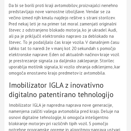
Da bi se borili proti kraji avtomobilov, proizvajalci nenehno
predstavljajo nove varnostne izboljšave. Vendar se za
večino izmed njih kmalu najdejo rešitve s strani storilcev.
Pred nekaj leti je na primer tat moral zamenjati originalni
števec z odstranjeno blokado motorja, ko je ukradel Audi,
ali pa je priključil elektronsko napravo za deblokado na
števec. To je podaljšalo čas kraje vozila. V današnjem času
lahko tat to naredi že v manj kot 20 sekundah s pomočjo
elektronske naprave. Eden od aktualnih načinov kraje vozil
je prestrezanje signala za daljinsko zaklepanje. Storilec
uporablja motilnik signala, ki vozilo ohranja odklenjeno, kar
omogoča enostavno krajo predmetov iz avtomobila.
Imobilizator IGLA z inovativno
digitalno patentirano tehnologijo
Imobilizator IGLA je napredna naprava nove generacije,
namenjena zaščiti vašega avtomobila pred krajo. Deluje na
osnovi digitalne tehnologije, ki omogoča inteligentno
blokiranje motorjev pri različnih tipih vozil. S pomočjo
potrebne programske opreme in algoritmov naprava ustvari