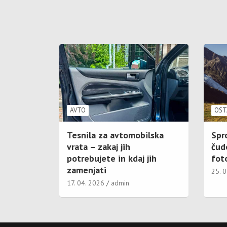
AVTO
OST
Tesnila za avtomobilska
Spr
vrata – zakaj jih
čud
potrebujete in kdaj jih
foto
zamenjati
25. 
17. 04. 2026
admin