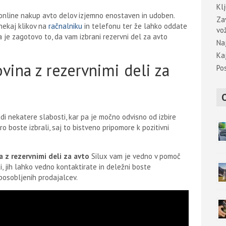
Kl
 online nakup avto delov izjemno enostaven in udoben.
Za
 nekaj klikov na
račnalniku
in telefonu ter že lahko oddate
vo
pa je zagotovo to, da vam izbrani rezervni del za avto
Na
Ka
ovina z rezervnimi deli za
Pos
di nekatere slabosti, kar pa je močno odvisno od izbire
 boste izbrali, saj to bistveno pripomore k pozitivni
 z rezervnimi deli za avto
Silux vam je vedno v pomoč
ti, jih lahko vedno kontaktirate in deležni boste
posobljenih prodajalcev.