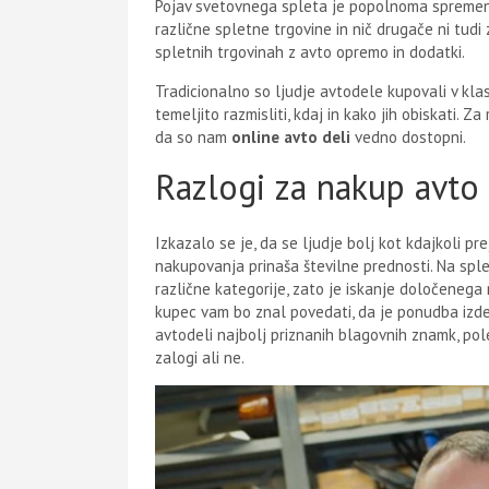
Pojav svetovnega spleta je popolnoma spremenil
različne spletne trgovine in nič drugače ni tudi z
spletnih trgovinah z avto opremo in dodatki.
Tradicionalno so ljudje avtodele kupovali v klas
temeljito razmisliti, kdaj in kako jih obiskati.
da so nam
online
avto deli
vedno dostopni.
Razlogi za nakup avto
Izkazalo se je, da se ljudje bolj kot kdajkoli pr
nakupovanja prinaša številne prednosti. Na splet
različne kategorije, zato je iskanje določeneg
kupec vam bo znal povedati, da je ponudba izde
avtodeli najbolj priznanih blagovnih znamk, pol
zalogi ali ne.