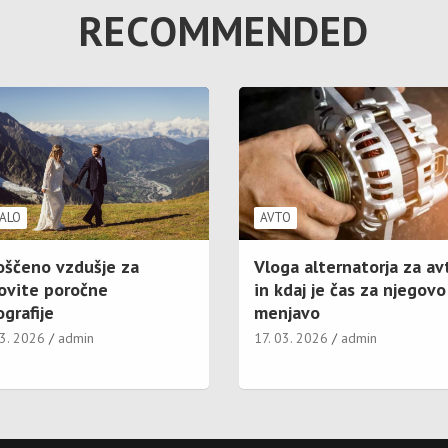
RECOMMENDED
ALO
AVTO
oščeno vzdušje za
Vloga alternatorja za av
ovite poročne
in kdaj je čas za njegovo
grafije
menjavo
03. 2026
admin
17. 03. 2026
admin