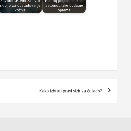
Zavorni sistemi za avto
Najbolj priljubljeni kosi
skrbijo za obvladovanje
avtomobilske dodatne
vožnje
opreme
Kako izbrati pravi vizir za čelado?