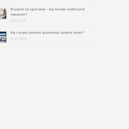
IR paneli za ogrevanje – kaj morate vedeti pred
nakupom?
23. 01. 2026
Kaj v praksi pomeni gostovanje spletne strani?
21. 01. 2026