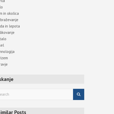
ila
lo
m in okolica
obraževanje
da in lepota
likovanje
talo
sel
hnologija
rizem
ravje
skanje
imilar Posts