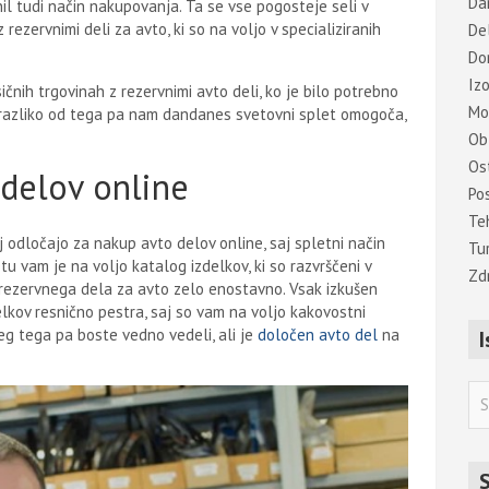
Dar
 tudi način nakupovanja. Ta se vse pogosteje seli v
 rezervnimi deli za avto, ki so na voljo v specializiranih
De
Do
Iz
ičnih trgovinah z rezervnimi avto deli, ko je bilo potrebno
Mo
 Za razliko od tega pa nam dandanes svetovni splet omogoča,
Ob
Os
 delov online
Po
Te
ej odločajo za nakup avto delov online, saj spletni način
Tu
u vam je na voljo katalog izdelkov, ki so razvrščeni v
Zd
a rezervnega dela za avto zelo enostavno. Vsak izkušen
lkov resnično pestra, saj so vam na voljo kakovostni
eg tega pa boste vedno vedeli, ali je
določen avto del
na
I
S
e
a
r
S
c