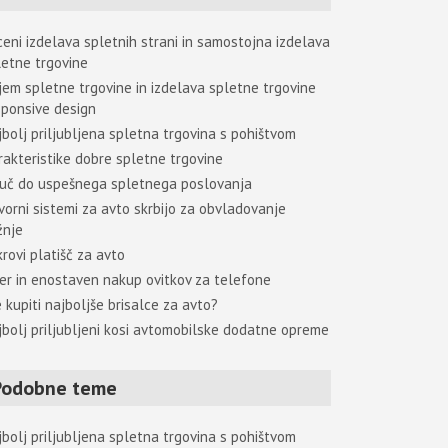
ceni izdelava spletnih strani in samostojna izdelava
letne trgovine
jem spletne trgovine in izdelava spletne trgovine
sponsive design
jbolj priljubljena spletna trgovina s pohištvom
rakteristike dobre spletne trgovine
juč do uspešnega spletnega poslovanja
vorni sistemi za avto skrbijo za obvladovanje
žnje
rovi platišč za avto
ter in enostaven nakup ovitkov za telefone
 kupiti najboljše brisalce za avto?
jbolj priljubljeni kosi avtomobilske dodatne opreme
Podobne teme
jbolj priljubljena spletna trgovina s pohištvom