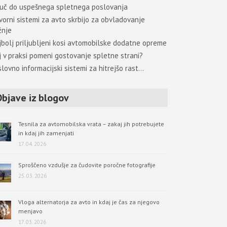
juč do uspešnega spletnega poslovanja
vorni sistemi za avto skrbijo za obvladovanje
žnje
jbolj priljubljeni kosi avtomobilske dodatne opreme
j v praksi pomeni gostovanje spletne strani?
lovno informacijski sistemi za hitrejšo rast…
Objave iz blogov
Tesnila za avtomobilska vrata – zakaj jih potrebujete
in kdaj jih zamenjati
17. 04. 2026
Sproščeno vzdušje za čudovite poročne fotografije
25. 03. 2026
Vloga alternatorja za avto in kdaj je čas za njegovo
menjavo
17. 03. 2026