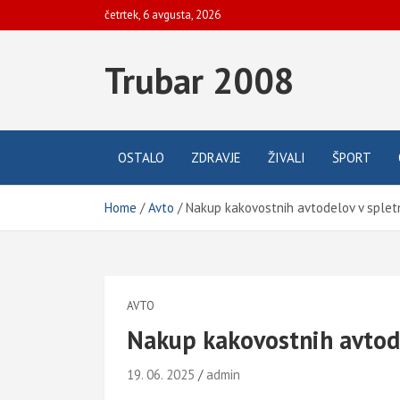
Skip
četrtek, 6 avgusta, 2026
to
content
Trubar 2008
OSTALO
ZDRAVJE
ŽIVALI
ŠPORT
Home
Avto
Nakup kakovostnih avtodelov v spletn
AVTO
Nakup kakovostnih avtode
19. 06. 2025
admin