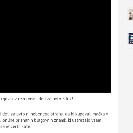
rgovini z rezervnimi deli za avto Silux!
i deli za avto ni nobenega strahu, da bi kupovali mačka v
eli online priznanih blagovnih znamk, ki ustrezajo vsem
sane certifikate.