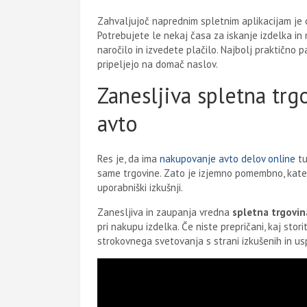
Zahvaljujoč naprednim spletnim aplikacijam je
Potrebujete le nekaj časa za iskanje izdelka in
naročilo in izvedete plačilo. Najbolj praktično 
pripeljejo na domač naslov.
Zanesljiva spletna trg
avto
Res je, da ima
nakupovanje avto delov online
tu
same trgovine. Zato je izjemno pomembno, katero
uporabniški izkušnji.
Zanesljiva in zaupanja vredna
spletna trgovina
pri nakupu izdelka. Če niste prepričani, kaj stori
strokovnega svetovanja s strani izkušenih in us