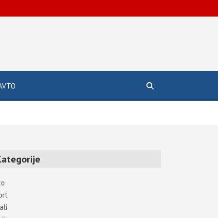
AVTO
Kategorije
to
ort
ali