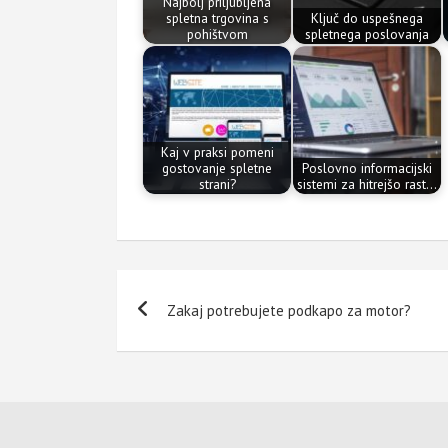
Najbolj priljubljena
spletna trgovina s
Ključ do uspešnega
pohištvom
spletnega poslovanja
Kaj v praksi pomeni
gostovanje spletne
Poslovno informacijski
strani?
sistemi za hitrejšo rast…
Navigacija
Zakaj potrebujete podkapo za motor?
prispevka