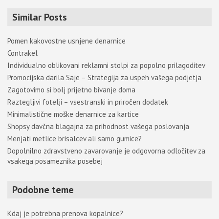
r
Similar Posts
c
h
Pomen kakovostne usnjene denarnice
Contrakel
Individualno oblikovani reklamni stolpi za popolno prilagoditev
Promocijska darila Saje – Strategija za uspeh vašega podjetja
Zagotovimo si bolj prijetno bivanje doma
Raztegljivi fotelji – vsestranski in priročen dodatek
Minimalistične moške denarnice za kartice
Shopsy davčna blagajna za prihodnost vašega poslovanja
Menjati metlice brisalcev ali samo gumice?
Dopolnilno zdravstveno zavarovanje je odgovorna odločitev za
vsakega posameznika posebej
Podobne teme
Kdaj je potrebna prenova kopalnice?