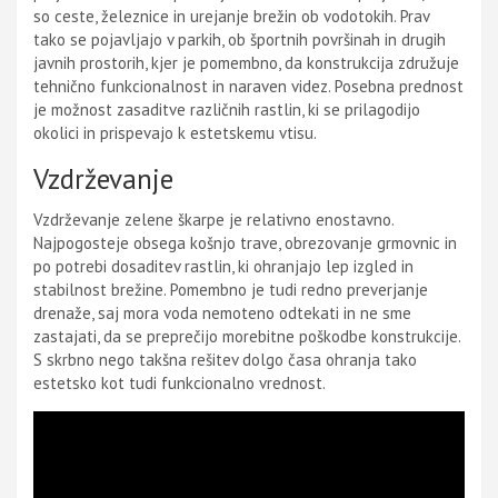
so ceste, železnice in urejanje brežin ob vodotokih. Prav
tako se pojavljajo v parkih, ob športnih površinah in drugih
javnih prostorih, kjer je pomembno, da konstrukcija združuje
tehnično funkcionalnost in naraven videz. Posebna prednost
je možnost zasaditve različnih rastlin, ki se prilagodijo
okolici in prispevajo k estetskemu vtisu.
Vzdrževanje
Vzdrževanje zelene škarpe je relativno enostavno.
Najpogosteje obsega košnjo trave, obrezovanje grmovnic in
po potrebi dosaditev rastlin, ki ohranjajo lep izgled in
stabilnost brežine. Pomembno je tudi redno preverjanje
drenaže, saj mora voda nemoteno odtekati in ne sme
zastajati, da se preprečijo morebitne poškodbe konstrukcije.
S skrbno nego takšna rešitev dolgo časa ohranja tako
estetsko kot tudi funkcionalno vrednost.