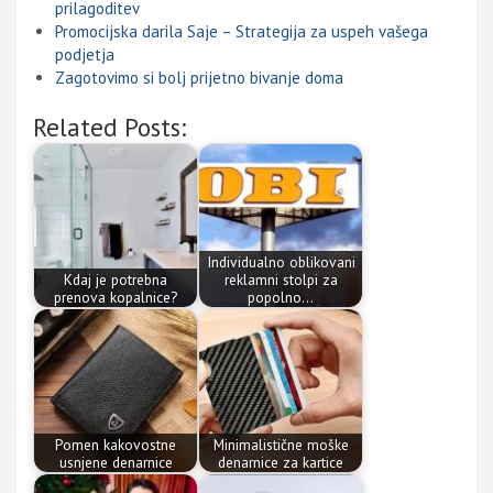
prilagoditev
Promocijska darila Saje – Strategija za uspeh vašega
podjetja
Zagotovimo si bolj prijetno bivanje doma
Related Posts:
Individualno oblikovani
Kdaj je potrebna
reklamni stolpi za
prenova kopalnice?
popolno…
Pomen kakovostne
Minimalistične moške
usnjene denarnice
denarnice za kartice