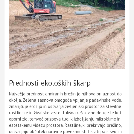
Prednosti ekoloških škarp
Največja prednost armiranih brežin je njihova prijaznost do
okolja. Zelena zasnova omogoča vpijanje padavinske vode,
zmanjšuje erozijo in ustvarja življenjski prostor za številne
rastlinske in živalske vrste. Takšna rešitev ne deluje le kot
oporni zid, temveč prispeva tudi k izboljšanju mikroklime in
estetskemu videzu prostora. Rastline, ki prekrivajo brežino,
ustvarjajo občutek naravne povezanosti, hkrati pa s svojim