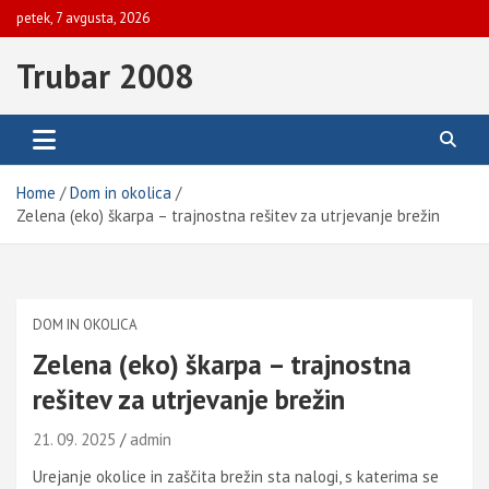
Skip
petek, 7 avgusta, 2026
to
content
Trubar 2008
Home
Dom in okolica
Zelena (eko) škarpa – trajnostna rešitev za utrjevanje brežin
DOM IN OKOLICA
Zelena (eko) škarpa – trajnostna
rešitev za utrjevanje brežin
21. 09. 2025
admin
Urejanje okolice in zaščita brežin sta nalogi, s katerima se