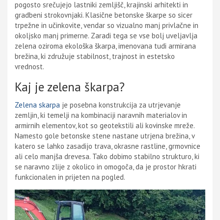
pogosto srečujejo lastniki zemljišč, krajinski arhitekti in
gradbeni strokovnjaki. Klasične betonske škarpe so sicer
trpežne in učinkovite, vendar so vizualno manj privlačne in
okoljsko manj primerne. Zaradi tega se vse bolj uveljavlja
zelena oziroma ekološka škarpa, imenovana tudi armirana
brežina, ki združuje stabilnost, trajnost in estetsko
vrednost.
Kaj je zelena škarpa?
Zelena skarpa
je posebna konstrukcija za utrjevanje
zemljin, ki temelji na kombinaciji naravnih materialov in
armirnih elementov, kot so geotekstili ali kovinske mreže.
Namesto gole betonske stene nastane utrjena brežina, v
katero se lahko zasadijo trava, okrasne rastline, grmovnice
ali celo manjša drevesa. Tako dobimo stabilno strukturo, ki
se naravno zlije z okolico in omogoča, da je prostor hkrati
funkcionalen in prijeten na pogled.