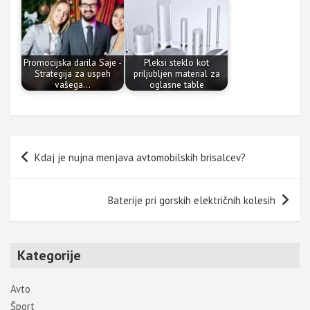
Promocijska darila Saje -
Pleksi steklo kot
Strategija za uspeh
priljubljen material za
vašega…
oglasne table
Navigacija
Kdaj je nujna menjava avtomobilskih brisalcev?
prispevka
Baterije pri gorskih električnih kolesih
Kategorije
Avto
Šport