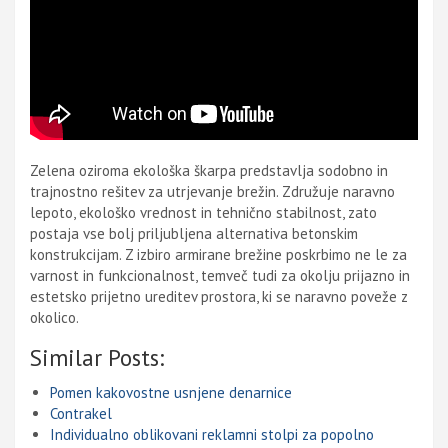
Zelena oziroma ekološka škarpa predstavlja sodobno in
trajnostno rešitev za utrjevanje brežin. Združuje naravno
lepoto, ekološko vrednost in tehnično stabilnost, zato
postaja vse bolj priljubljena alternativa betonskim
konstrukcijam. Z izbiro armirane brežine poskrbimo ne le za
varnost in funkcionalnost, temveč tudi za okolju prijazno in
estetsko prijetno ureditev prostora, ki se naravno poveže z
okolico.
Similar Posts:
Pomen kakovostne usnjene denarnice
Contrakel
Individualno oblikovani reklamni stolpi za popolno