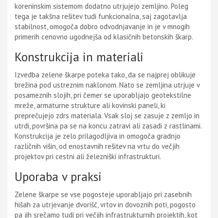
koreninskim sistemom dodatno utrjujejo zemljino. Poleg
tega je takšna rešitev tudi funkcionalna, saj zagotavlja
stabilnost, omogoča dobro odvodnjavanje in je v mnogih
primerih cenovno ugodnejša od klasičnih betonskih škarp.
Konstrukcija in materiali
Izvedba zelene škarpe poteka tako, da se najprej oblikuje
brežina pod ustreznim naklonom. Nato se zemljina utrjuje v
posameznih slojih, pri čemer se uporabljajo geotekstilne
mreže, armaturne strukture ali kovinski paneli, ki
preprečujejo zdrs materiala. Vsak sloj se zasuje z zemljo in
utrdi, površina pa se na koncu zatravi ali zasadi z rastlinami.
Konstrukcija je zelo prilagodljiva in omogoča gradnjo
različnih višin, od enostavnih rešitev na vrtu do večjih
projektov pri cestni ali železniški infrastrukturi.
Uporaba v praksi
Zelene škarpe se vse pogosteje uporabljajo pri zasebnih
hišah za utrjevanje dvorišč, vrtov in dovoznih poti, pogosto
pa jih srečamo tudi pri večjih infrastrukturnih projektih, kot