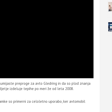
 gumijaste preproge za avto Gledring in da so plod znanja
jetje izdeluje tepihe po meri že od leta 2008.
namke so primerni za celoletno uporabo, ker avtomobil