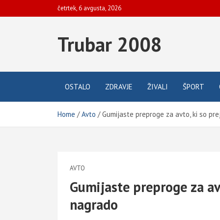
Skip
četrtek, 6 avgusta, 2026
to
content
Trubar 2008
OSTALO
ZDRAVJE
ŽIVALI
ŠPORT
Home
Avto
Gumijaste preproge za avto, ki so pr
AVTO
Gumijaste preproge za avt
nagrado