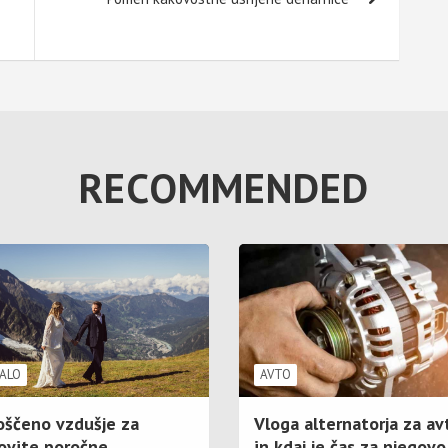
RECOMMENDED
ALO
AVTO
oščeno vzdušje za
Vloga alternatorja za av
ovite poročne
in kdaj je čas za njegovo