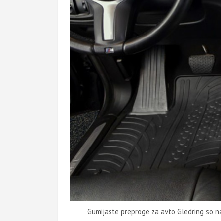
Gumijaste preproge za avto Gledring so n