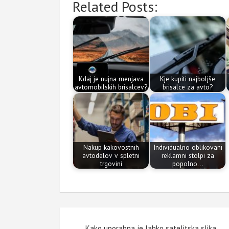
Related Posts:
Kdaj je nujna menjava
Kje kupiti najboljše
avtomobilskih brisalcev?
brisalce za avto?
Nakup kakovostnih
Individualno oblikovani
avtodelov v spletni
reklamni stolpi za
trgovini
popolno…
Navigacija
Kako uporabna je lahko satelitska slika