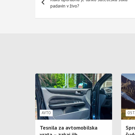
prispevka
padavin v živo?
AVTO
OST
Tesnila za avtomobilska
Spr
vrata – zakaj jih
čud