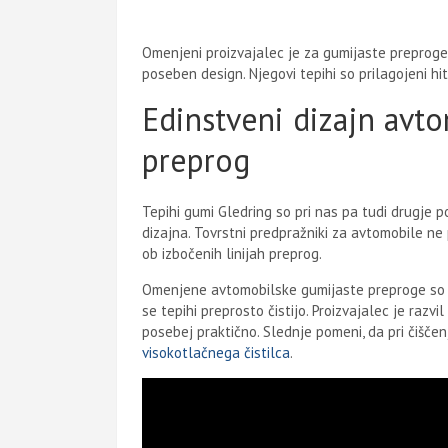
Omenjeni proizvajalec je za gumijaste preproge
poseben design. Njegovi tepihi so prilagojeni hit
Edinstveni dizajn avt
preprog
Tepihi gumi Gledring so pri nas pa tudi drugje 
dizajna. Tovrstni predpražniki za avtomobile ne
ob izbočenih linijah preprog.
Omenjene avtomobilske gumijaste preproge so pr
se tepihi preprosto čistijo. Proizvajalec je razvi
posebej praktično. Slednje pomeni, da pri čišče
visokotlačnega čistilca
.