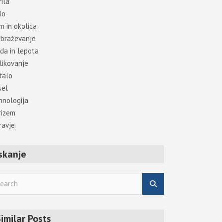
ila
lo
m in okolica
obraževanje
da in lepota
likovanje
talo
sel
hnologija
rizem
ravje
skanje
imilar Posts