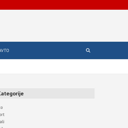
AVTO
Kategorije
to
ort
ali