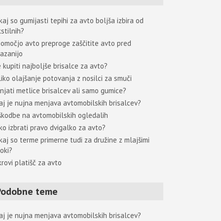
aj so gumijasti tepihi za avto boljša izbira od
stilnih?
pomočjo avto preproge zaščitite avto pred
azanijo
 kupiti najboljše brisalce za avto?
liko olajšanje potovanja z nosilci za smuči
njati metlice brisalcev ali samo gumice?
aj je nujna menjava avtomobilskih brisalcev?
škodbe na avtomobilskih ogledalih
ko izbrati pravo dvigalko za avto?
kaj so terme primerne tudi za družine z mlajšimi
oki?
rovi platišč za avto
Podobne teme
aj je nujna menjava avtomobilskih brisalcev?