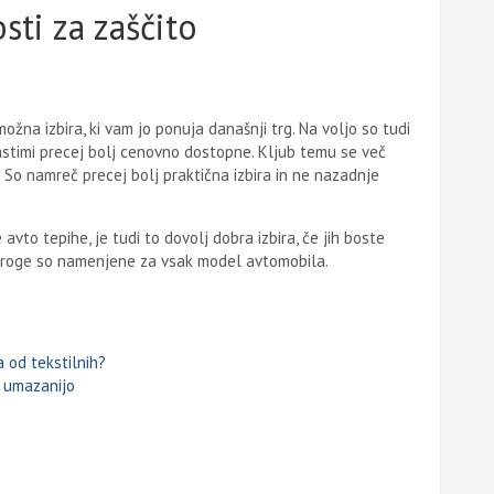
ti za zaščito
ožna izbira, ki vam jo ponuja današnji trg. Na voljo so tudi
jastimi precej bolj cenovno dostopne. Kljub temu se več
 So namreč precej bolj praktična izbira in ne nazadnje
avto tepihe, je tudi to dovolj dobra izbira, če jih boste
preproge so namenjene za vsak model avtomobila.
a od tekstilnih?
d umazanijo