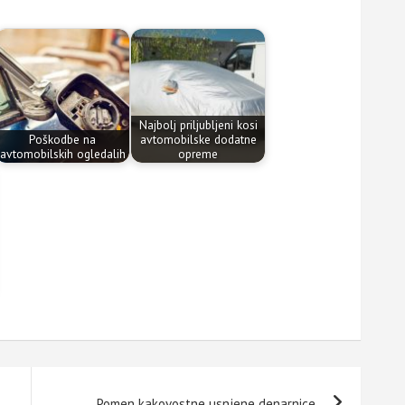
Najbolj priljubljeni kosi
Poškodbe na
avtomobilske dodatne
avtomobilskih ogledalih
opreme
Pomen kakovostne usnjene denarnice