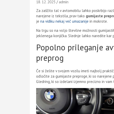
18. 12. 2025
admin
Za zaščito tal v avtomobilu lahko poskrbijo razl
narejene iz tekstila, prav tako
gumijaste prepr
je
na vidiku nekaj več umazanije
in mokrote.
Na trgu so na voljo številne možnosti gumijastih
jeklenega konjička. Slednje lahko naredite kar 
Popolno prileganje av
preprog
Če si želite v svojem vozilu imeti najbolj prakt
odločite za gumijaste preproge, ki so narejene 
Gledring, ki so izdelani izjemno precizno in vam