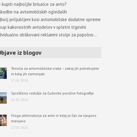
 kupiti najboljše brisalce za avto?
škodbe na avtomobilskih ogledalih
jbolj priljubljeni kosi avtomobilske dodatne opreme
kup kakovostnih avtodelov v spletni trgovini
dividualno oblikovani reklamni stolpi za popolno…
Objave iz blogov
Tesnila za avtomobilska vrata – zakaj jih potrebujete
in kdaj jih zamenjati
17. 04. 2026
Sproščeno vzdušje za čudovite poročne fotografije
25. 03. 2026
Vloga alternatorja za avto in kdaj je čas za njegovo
menjavo
17. 03. 2026