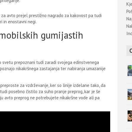
prileganje.
Kje
Po
 za avto prejel prestižno nagrado za kakovost pa tudi
Na
ri in enostavni negi.
Na
omobilskih gumijastih
In
po svetu prepoznani tudi zaradi svojega edinstvenega
 poznajo nikakršnega zastajanja ter nabiranja umazanije
eproste za vzdrževanje, ker so linije izdelane tako, da
l tudi posebno čistilo za suho pranje preprog, kar je še
nju avto preprog ne potrebujete nikakršne vode ali pa