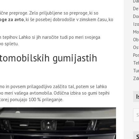
Dar
De
ične preproge. Zelo priljubljene so preproge, ki so
Do
oge za avto
, ki še posebej dobrodošle v zimskem času, ko
Iz
Mo
 tepihov. Lahko si jih naročite tudi po meri svojega
Ob
po spletu.
Os
tomobilskih gumijastih
Po
Te
Tu
Zd
ično in povsem prilagodljivo zaščito tal, potem se lahko
po meri vašega avtomobila. Odlična izbira so gumi tepihi
I
 torej ponujajo 100 % prileganje.
S
e
a
r
S
c