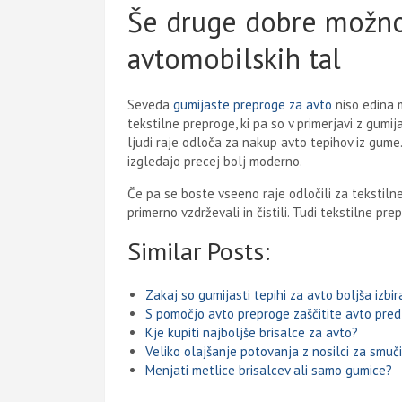
Še druge dobre možnos
avtomobilskih tal
Seveda
gumijaste preproge za avto
niso edina m
tekstilne preproge, ki pa so v primerjavi z gumi
ljudi raje odloča za nakup avto tepihov iz gume.
izgledajo precej bolj moderno.
Če pa se boste vseeno raje odločili za tekstilne 
primerno vzdrževali in čistili. Tudi tekstilne 
Similar Posts:
Zakaj so gumijasti tepihi za avto boljša izbir
S pomočjo avto preproge zaščitite avto pre
Kje kupiti najboljše brisalce za avto?
Veliko olajšanje potovanja z nosilci za smuči
Menjati metlice brisalcev ali samo gumice?