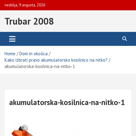
Skip
nedelja, 9 avgusta, 2026
to
content
Trubar 2008
Home
Dom in okolica
Kako izbrati pravo akumulatorsko kosilnico na nitko?
akumulatorska-kosilnica-na-nitko-1
akumulatorska-kosilnica-na-nitko-1