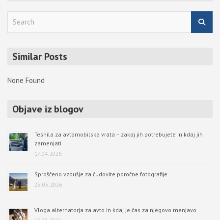
S
e
a
r
Similar Posts
c
h
None Found
Objave iz blogov
Tesnila za avtomobilska vrata – zakaj jih potrebujete in kdaj jih
zamenjati
17. 04. 2026
Sproščeno vzdušje za čudovite poročne fotografije
25. 03. 2026
Vloga alternatorja za avto in kdaj je čas za njegovo menjavo