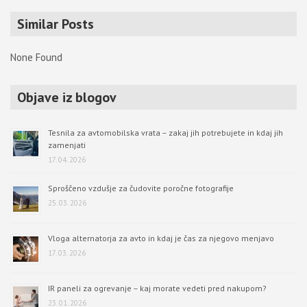
r
Similar Posts
c
h
None Found
Objave iz blogov
Tesnila za avtomobilska vrata – zakaj jih potrebujete in kdaj jih
zamenjati
17. 04. 2026
Sproščeno vzdušje za čudovite poročne fotografije
25. 03. 2026
Vloga alternatorja za avto in kdaj je čas za njegovo menjavo
17. 03. 2026
IR paneli za ogrevanje – kaj morate vedeti pred nakupom?
23. 01. 2026