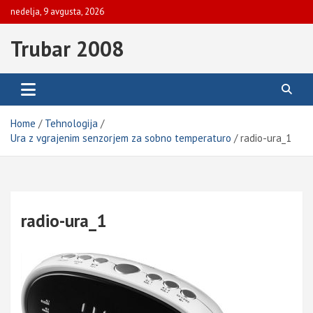
Skip
nedelja, 9 avgusta, 2026
to
content
Trubar 2008
Home
Tehnologija
Ura z vgrajenim senzorjem za sobno temperaturo
radio-ura_1
radio-ura_1