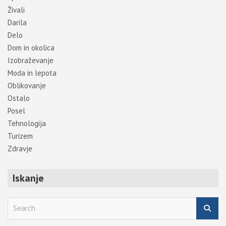
Živali
Darila
Delo
Dom in okolica
Izobraževanje
Moda in lepota
Oblikovanje
Ostalo
Posel
Tehnologija
Turizem
Zdravje
Iskanje
S
e
a