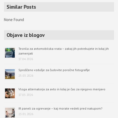
r
Similar Posts
c
h
None Found
Objave iz blogov
Tesnila za avtomobilska vrata – zakaj jih potrebujete in kdaj jih
zamenjati
17. 04. 2026
Sproščeno vzdušje za čudovite poročne fotografije
25. 03. 2026
Vloga alternatorja za avto in kdaj je čas za njegovo menjavo
17. 03. 2026
IR paneli za ogrevanje – kaj morate vedeti pred nakupom?
23. 01. 2026