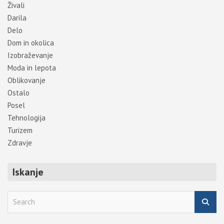
Živali
Darila
Delo
Dom in okolica
Izobraževanje
Moda in lepota
Oblikovanje
Ostalo
Posel
Tehnologija
Turizem
Zdravje
Iskanje
S
e
a