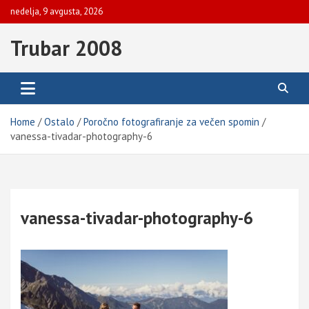
Skip
nedelja, 9 avgusta, 2026
to
content
Trubar 2008
Home
Ostalo
Poročno fotografiranje za večen spomin
vanessa-tivadar-photography-6
vanessa-tivadar-photography-6