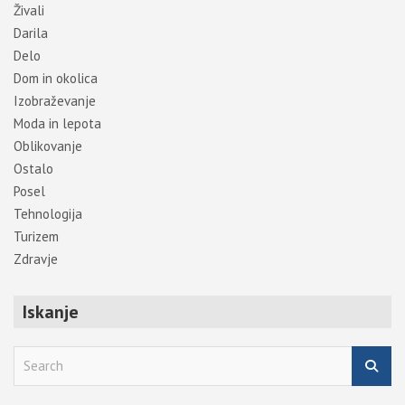
Živali
Darila
Delo
Dom in okolica
Izobraževanje
Moda in lepota
Oblikovanje
Ostalo
Posel
Tehnologija
Turizem
Zdravje
Iskanje
S
e
a