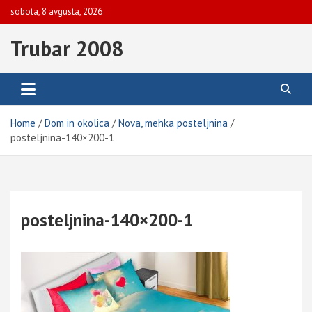
Skip
sobota, 8 avgusta, 2026
to
content
Trubar 2008
Home
Dom in okolica
Nova, mehka posteljnina
posteljnina-140×200-1
posteljnina-140×200-1