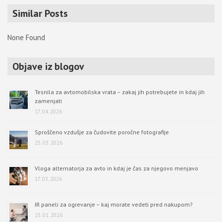
r
Similar Posts
c
h
None Found
Objave iz blogov
Tesnila za avtomobilska vrata – zakaj jih potrebujete in kdaj jih
zamenjati
17. 04. 2026
Sproščeno vzdušje za čudovite poročne fotografije
25. 03. 2026
Vloga alternatorja za avto in kdaj je čas za njegovo menjavo
17. 03. 2026
IR paneli za ogrevanje – kaj morate vedeti pred nakupom?
23. 01. 2026