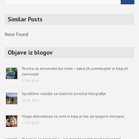
e
a
r
Similar Posts
c
h
None Found
Objave iz blogov
Tesnila za avtomobilska vrata – zakaj jih potrebujete in kdaj jih
zamenjati
17. 04. 2026
Sproščeno vzdušje za čudovite poročne fotografije
25. 03. 2026
Vloga alternatorja za avto in kdaj je čas za njegovo menjavo
17. 03. 2026
IR paneli za ogrevanje – kaj morate vedeti pred nakupom?