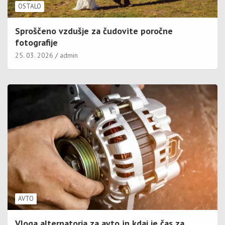
OSTALO
Sproščeno vzdušje za čudovite poročne
fotografije
25. 03. 2026
admin
AVTO
Vloga alternatorja za avto in kdaj je čas za