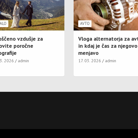
ALO
AVTO
oščeno vzdušje za
Vloga alternatorja za av
ovite poročne
in kdaj je čas za njegovo
grafije
menjavo
03. 2026
admin
17. 03. 2026
admin