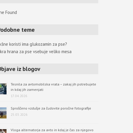
ne Found
Podobne teme
kšne koristi ima glukozamin za pse?
kra hrana za pse vsebuje veliko mesa
Objave iz blogov
Tesnila za avtomobilska vrata – zakaj jih potrebujete
in kdaj jih zamenjati
17. 04. 2026
Sproščeno vzdušje za čudovite poročne fotografije
25. 03. 2026
Vloga alternatorja za avto in kdaj je čas za njegovo