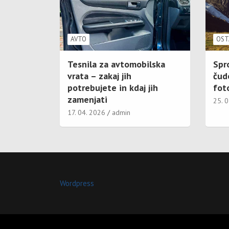
AVTO
OST
Tesnila za avtomobilska
Spr
vrata – zakaj jih
čud
potrebujete in kdaj jih
foto
zamenjati
25. 
17. 04. 2026
admin
Wordpress