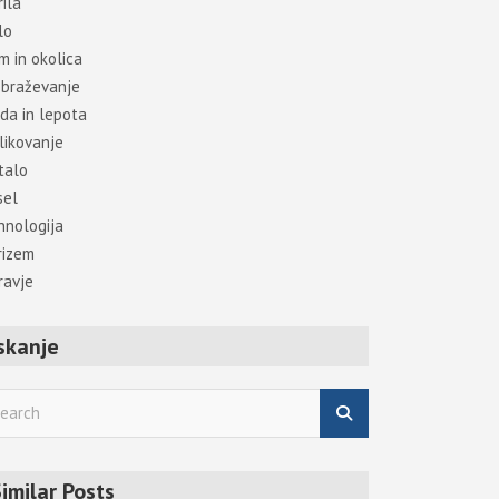
ila
lo
m in okolica
obraževanje
da in lepota
likovanje
talo
sel
hnologija
rizem
ravje
skanje
imilar Posts