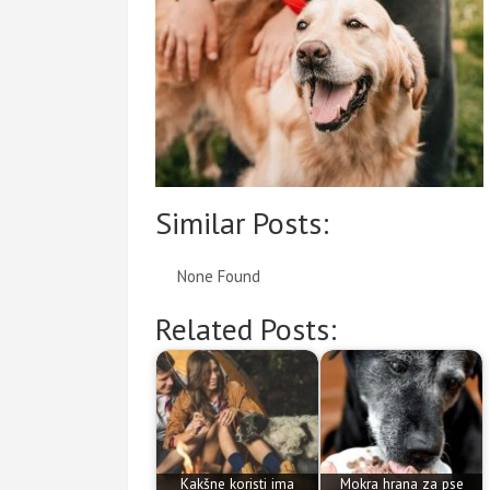
Similar Posts:
None Found
Related Posts:
Kakšne koristi ima
Mokra hrana za pse