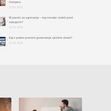
menjavo
17. 03. 2026
IR paneli za ogrevanje – kaj morate vedeti pred
nakupom?
23. 01. 2026
Kaj v praksi pomeni gostovanje spletne strani?
21. 01. 2026