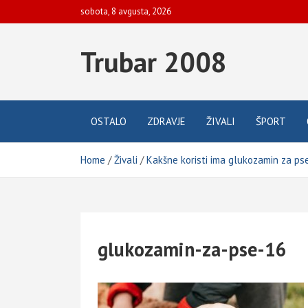
Skip
sobota, 8 avgusta, 2026
to
content
Trubar 2008
OSTALO
ZDRAVJE
ŽIVALI
ŠPORT
Home
Živali
Kakšne koristi ima glukozamin za p
glukozamin-za-pse-16