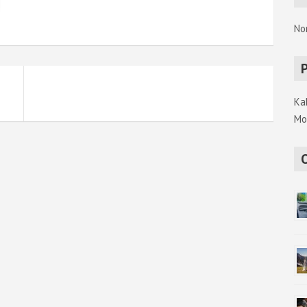
h
No
Ka
Mo