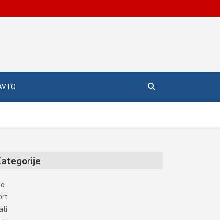
AVTO
Kategorije
to
ort
ali