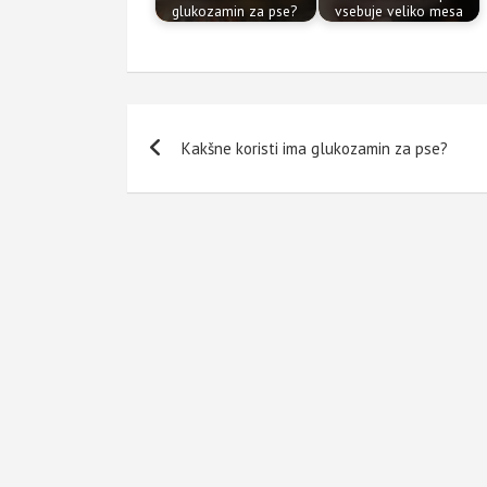
glukozamin za pse?
vsebuje veliko mesa
Navigacija
Kakšne koristi ima glukozamin za pse?
prispevka