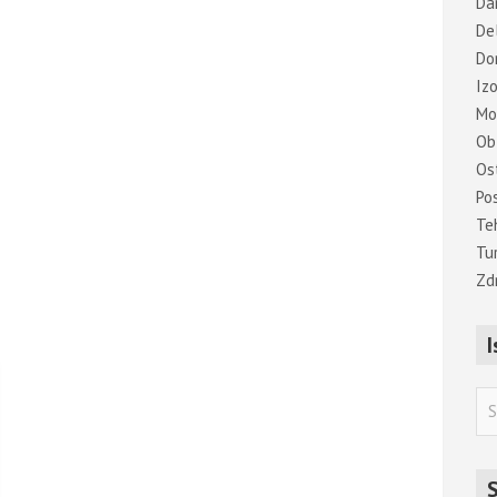
Dar
De
Do
Iz
Mo
Ob
Os
Po
Te
Tu
Zd
I
S
e
a
r
S
c